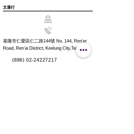
文通行
基隆市仁愛區仁二路144號 No. 144, Ren'er
Road, Ren'ai District, Keelung City,Taiwan
(886) 02-24227217
http://N/A
x500217@m
sa.hinet.net