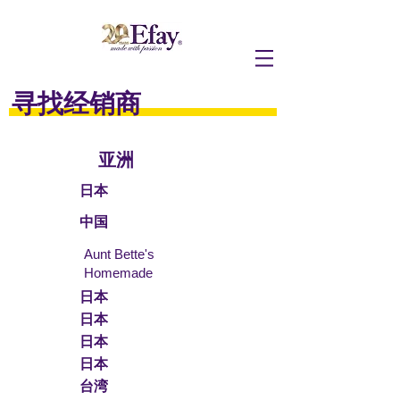
寻找经销商
亚洲
日本
中国
Aunt Bette's
Homemade
Rockin’ Rocky
Pecan Pie
日本
Road Ice
日本
Tom’s
Cream
日本
Heavenly
Joe’s Divine
Apple Strudel
日本
Butter Tarts
台湾