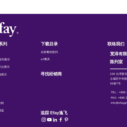
系列
下载目录
联络我们
自助餐饮陈列
宽淂有
e2餐具
t 陈列展示
陈列室
柜台展示
寻找经销商
236 台湾新
施展示
土城区中华
56巷7号
TEL : +886
FAX: +886 
info@efayg
饮料
费盘
追踪 Efay逸飞