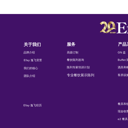
服务
产品
关于我们
品牌介绍
高级订制
GN 盘
餐饮陈列咨询
Buffe
Efay 逸飞背景
陈列专家培训计划
酒具和
我们的核心
专业餐饮展示陈列
客房设
团队介绍
餐具和
Efay 逸飞经历
现金收
e2 餐具