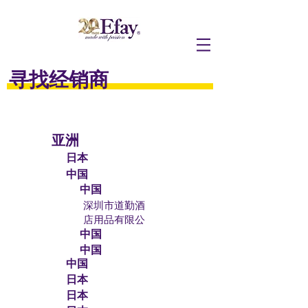
寻找经销商
亚洲
日本
中国
中国
深圳市道勤酒
店用品有限公
深圳市环球酒
中国
司 Shenzhen
店用品有限公
Doking Hotel
中国
深圳市惠宝隆
司
Supplies Ltd
中国
酒店设备用品
SHENZHEN
日本
深圳悦空间酒店
有限公司
GLOBAL
日本
设备有限公司
Shenzhen
HOTEL CAINA