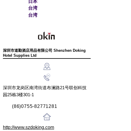
日本
广州唐泰酒店
Ming Fai
Vibolong Hotel
FACILTIES
台湾
用品有限公司
Industrial（Shen
Equipments
CO.,LTD
广东南村雅玉
台湾
Guangzhou
Zhen）Co.,Ltd
And Supplies
酒店用品有限
Tontile hotel
Co.,Ltd.
东方厨具
公司
supplies
Jiangmen East
Guangdong
co.,ltd.
建乐士工业
Kitchenware
yayu hotel
（深圳）有限
Manufacture
supplies
广州泰通行厨
公司 KINOX
深圳市道勤酒店用品有限公司 Shenzhen Doking
CO.,Ltd
co.,ltd.
Hotel Supplies Ltd
具酒店用品有
INDUSTRIAL
限公司 TAI
(SHENZHEN)
TONG HOTEL
CO.,LTD.
UTENSILS
深圳市龙岗区南湾街道布澜路21号联创科技
园25栋3楼301-1
(86)0755-82771281
http://www.szdoking.com