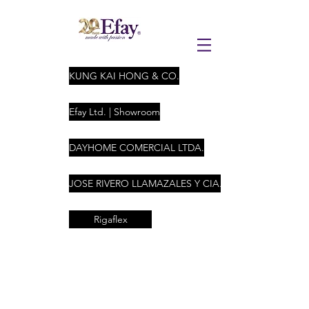
KUNG KAI HONG & CO.
Efay Ltd. | Showroom
DAYHOME COMERCIAL LTDA.
JOSE RIVERO LLAMAZALES Y CIA. LTDA
Rigaflex