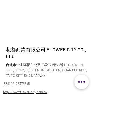
花都商業有限公司 FLOWER CITY CO.,
Ltd.
台北市中山區新生北路二段149巷46號 1F. NO.46, 149
Lane, SEC. 2, SINSHENG N. RD.,JHONGSHAN DISTRICT,
TAIPEI CITY 10469, TAIWAN
(886) 02-25373345
http://www.flower-city.com.tw
flower.city168@msa.hinet.net