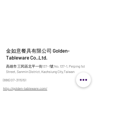
金如意餐具有限公司 Golden-
Tableware Co.,Ltd.
高雄市 三民區北平一街137-1號 No. 137-1, Peiping 1st
Street, Sanmin District, Kaohsiung City,Taiwan
(886) 07-3115151
http://golden-tableware.com/
goldidea08@yahoo.com.tw