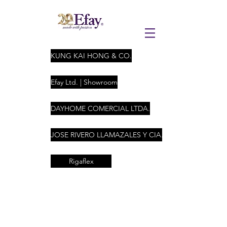
KUNG KAI HONG & CO.
Efay Ltd. | Showroom
DAYHOME COMERCIAL LTDA.
JOSE RIVERO LLAMAZALES Y CIA. LTDA
Rigaflex