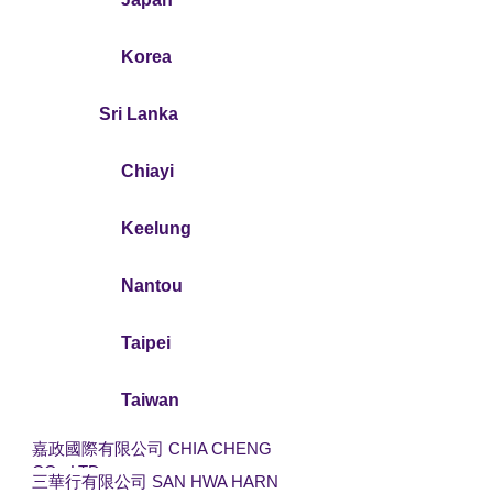
Korea
Sri Lanka
Chiayi
Keelung
Nantou
Taipei
Taiwan
嘉政國際有限公司 CHIA CHENG
CO., LTD
三華行有限公司 SAN HWA HARN