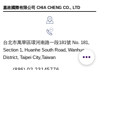
嘉政國際有限公司 CHIA CHENG CO., LTD
台北市萬華區環河南路一段181號 No. 181,
Section 1, Huanhe South Road, Wanhua
District, Taipei City,Taiwan
(886) 02-23145776
http://www.chiacheng86.com/
chia.cheng86
@gmail.com