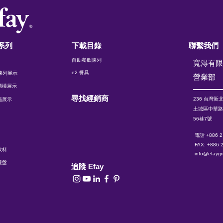
系列
下載目錄
聯繫我們
自助餐飲陳列
寬淂有
e2 餐具
t 陳列展示
​營業部
櫃檯展示
尋找經銷商
236 台灣
新
施展示
土城區中華
56巷7號
電話 +886 2
FAX: +886 
飲料
info@efayg
費盤
追蹤 Efay