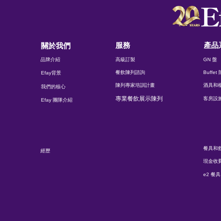
服務
產品
關於我們
品牌介紹
高級訂製
GN 盤
餐飲陳列諮詢
Buffe
Efay背景
陳列專家培訓計畫
酒具和
我們的核心
專業餐飲展示陳列
客房設
Efay 團隊介紹
餐具和
經歷
現金收
e2 餐具