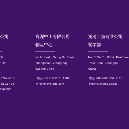
限公司
寬濼中山有限公司
寬溥上海有限公司
物流中心
營業部
北市
No.6, Banfu Zhong Rd.,Banfu
No.55 Xili Rd. 908A, Pilot Free
路一段
Zhongshan Guangdong,
Trade Zone, Shanghai.
528459 China
China
 8262 6166
電話 +86 760 8651 1186
電話 +86 760 8651 1186
2 8192 4057
info@efaygroup.com
info@efaygroup.com
roup.com