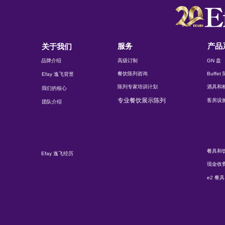
服务
产品
关于我们
品牌介绍
高级订制
GN 盘
餐饮陈列咨询
Buffe
Efay 逸飞背景
陈列专家培训计划
酒具和
我们的核心
专业餐饮展示陈列
客房设
团队介绍
餐具和
Efay 逸飞经历
现金收
e2 餐具