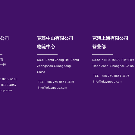
限公司
宽泺中山有限公司
​宽溥上海有限公司
物流中心
营业部
北市
No.6, Banfu Zhong Rd.,Banfu
No.55 Xili Rd. 908A, Pilot Free
路一段
Zhongshan Guangdong,
Trade Zone, Shanghai.
China
China
TEL : +86 760 8651 1186
 2 8262 6166
info@efaygroup.com
TEL : +86 760 8651 1186
2 8192 4057
info@efaygroup.com
roup.com