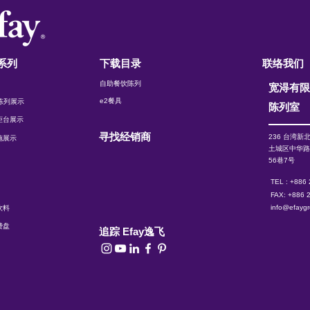
系列
下载目录
联络我们
自助餐饮陈列
宽淂有
e2餐具
t 陈列展示
陈列室
柜台展示
寻找经销商
236 台湾新
施展示
土城区中华
56巷7号
TEL : +886
FAX: +886 
info@efayg
饮料
费盘
追踪 Efay逸飞