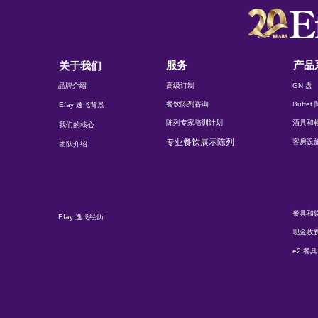
服务
产品
关于我们
品牌介绍
高级订制
GN 盘
餐饮陈列咨询
Buffe
Efay 逸飞背景
陈列专家培训计划
酒具和
我们的核心
专业餐饮展示陈列
客房设
团队介绍
餐具和
Efay 逸飞经历
现金收
e2 餐具