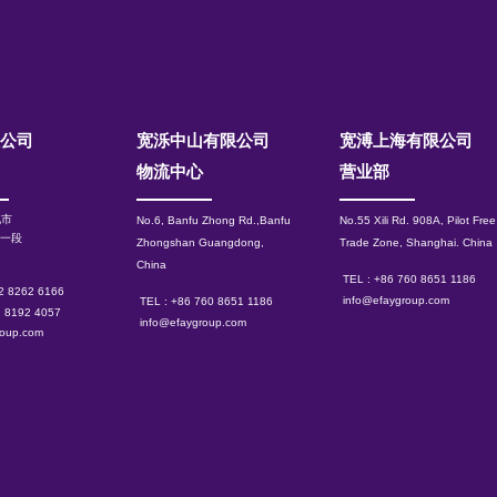
限公司
宽泺中山有限公司
​宽溥上海有限公司
物流中心
营业部
北市
No.6, Banfu Zhong Rd.,Banfu
No.55 Xili Rd. 908A, Pilot Free
路一段
Zhongshan Guangdong,
Trade Zone, Shanghai.
China
China
TEL : +86 760 8651 1186
 2 8262 6166
info@efaygroup.com
TEL : +86 760 8651 1186
2 8192 4057
info@efaygroup.com
roup.com