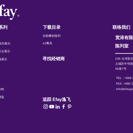
系列
下载目录
联络我们
自助餐饮陈列
宽淂有
e2餐具
t 陈列展示
陈列室
柜台展示
寻找经销商
236 台湾新
施展示
土城区中华
56巷7号
TEL : +886
FAX: +886 
info@efayg
饮料
费盘
追踪 Efay逸飞