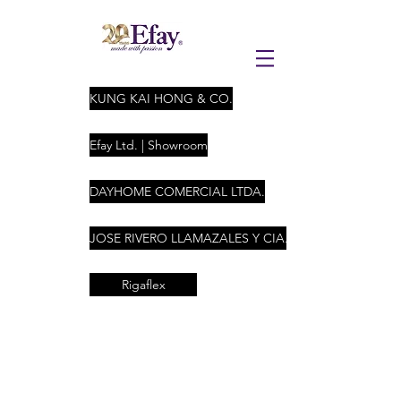
KUNG KAI HONG & CO.
Efay Ltd. | Showroom
DAYHOME COMERCIAL LTDA.
JOSE RIVERO LLAMAZALES Y CIA. LTDA
Rigaflex