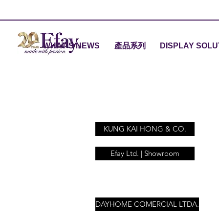
WHAT'S NEWS
產品系列
DISPLAY SOLU
KUNG KAI HONG & CO.
Efay Ltd. | Showroom
DAYHOME COMERCIAL LTDA.