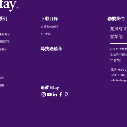
系列
下載目錄
聯繫我們
自助餐飲陳列
寬淂有
e2 餐具
t 陳列展示
​營業部
櫃檯展示
尋找經銷商
236 台灣
新
施展示
土城區中華
56巷7號
電話 +886 2
FAX: +886 
飲料
info@efayg
費盤
追蹤 Efay