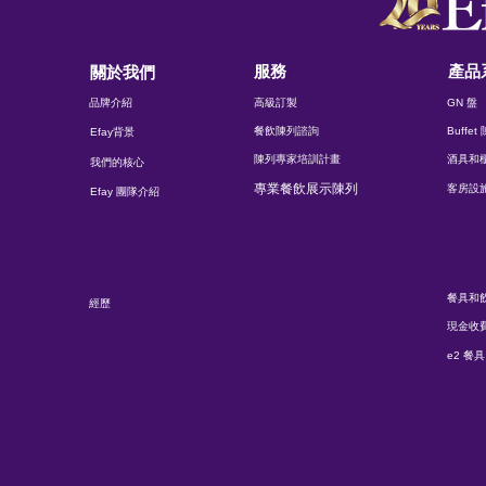
服務
產品
關於我們
品牌介紹
高級訂製
GN 盤
餐飲陳列諮詢
Buffe
Efay背景
陳列專家培訓計畫
酒具和
我們的核心
專業餐飲展示陳列
客房設
Efay 團隊介紹
餐具和
經歷
現金收
e2 餐具