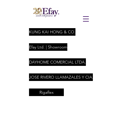
KUNG KAI HONG & CO.
Efay Ltd. | Showroom
DAYHOME COMERCIAL LTDA.
JOSE RIVERO LLAMAZALES Y CIA. LTDA
Rigaflex