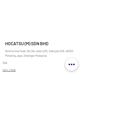
HOCATSU (M) SDN BHD
Wisma Sia Huat ,No 3A,Jalan 225, Seksyen 51A, 46100
Petaling Jaya, Selangor Malaysia
N/A
http://N/A
N/A