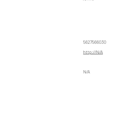
5627566030
http://N/A
N/A