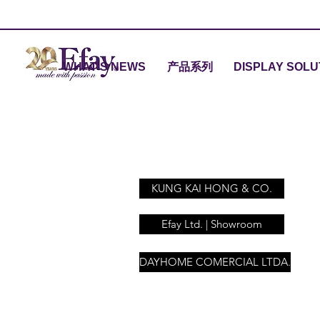
WHAT'S NEWS
产品系列
DISPLAY SOLU
KUNG KAI HONG & CO.
Efay Ltd. | Showroom
DAYHOME COMERCIAL LTDA.