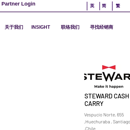
 Partner Login
英
简
繁
关于我们
INSIGHT
联络我们
寻找经销商
STEWARD CASH
CARRY
Vespucio Norte, 655
,Huechuraba , Santiag
,Chile