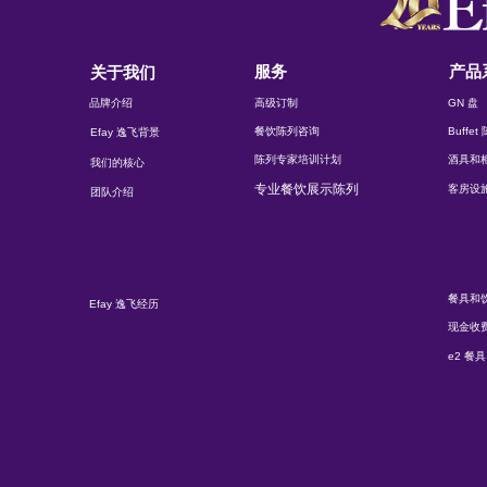
服务
产品
关于我们
品牌介绍
高级订制
GN 盘
餐饮陈列咨询
Buffe
Efay 逸飞背景
陈列专家培训计划
酒具和
我们的核心
专业餐饮展示陈列
客房设
团队介绍
餐具和
Efay 逸飞经历
现金收
e2 餐具