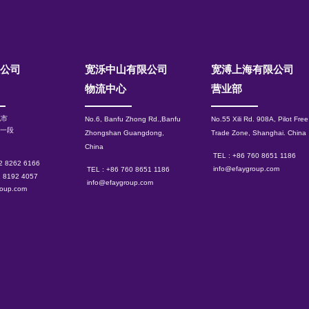
限公司
宽泺中山有限公司
​宽溥上海有限公司
物流中心
营业部
北市
No.6, Banfu Zhong Rd.,Banfu
No.55 Xili Rd. 908A, Pilot Free
路一段
Zhongshan Guangdong,
Trade Zone, Shanghai.
China
China
TEL : +86 760 8651 1186
 2 8262 6166
info@efaygroup.com
TEL : +86 760 8651 1186
2 8192 4057
info@efaygroup.com
roup.com