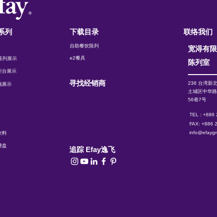
系列
下载目录
联络我们
自助餐饮陈列
宽淂有
e2餐具
t 陈列展示
陈列室
柜台展示
寻找经销商
236 台湾新
施展示
土城区中华
56巷7号
TEL : +886
FAX: +886 
info@efayg
饮料
费盘
追踪 Efay逸飞