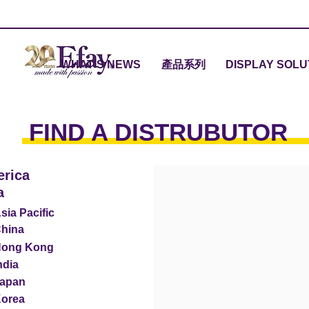
WHAT'S NEWS
產品系列
DISPLAY SOLU
FIND A DISTRUBUTOR
rica
a
sia Pacific
hina
ong Kong
ndia
apan
orea