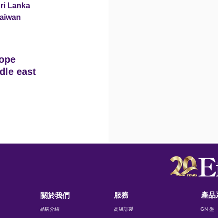
ri Lanka
aiwan
ope
dle east
服務
產品
關於我們
品牌介紹
高級訂製
GN 盤