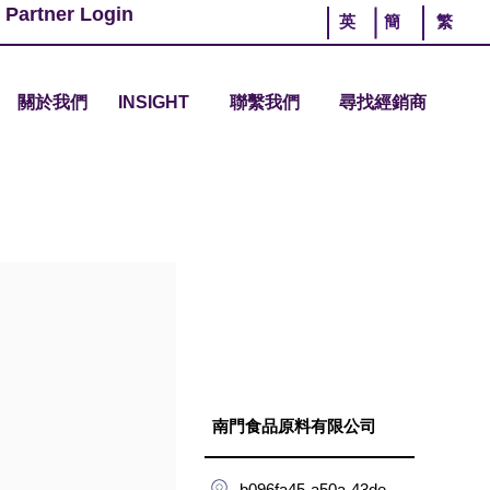
 Partner Login
英
簡
繁
關於我們
INSIGHT
聯繫我們
尋找經銷商
南門食品原料有限公司
b096fa45-a50a-43de-