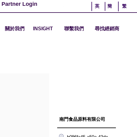
 Partner Login
英
簡
繁
關於我們
INSIGHT
聯繫我們
尋找經銷商
南門食品原料有限公司
b096fa45-a50a-43de-