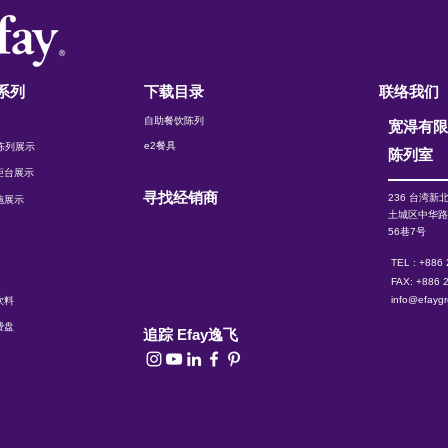
系列
下载目录
联络我们
自助餐饮陈列
宽淂有
e2餐具
t 陈列展示
陈列室
柜台展示
寻找经销商
236 台湾新
施展示
土城区中华
56巷7号
TEL : +886
FAX: +886 
info@efayg
饮料
费盘
追踪 Efay逸飞