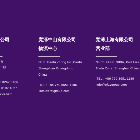
限公司
宽泺中山有限公司
​宽溥上海有限公司
物流中心
营业部
北市
No.6, Banfu Zhong Rd.,Banfu
No.55 Xili Rd. 908A, Pilot Free
路一段
Zhongshan Guangdong,
Trade Zone, Shanghai.
China
China
TEL : +86 760 8651 1186
 2 8262 6166
info@efaygroup.com
TEL : +86 760 8651 1186
2 8192 4057
info@efaygroup.com
roup.com