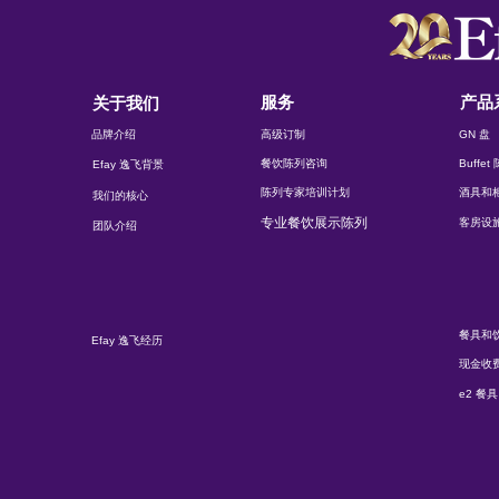
服务
产品
关于我们
品牌介绍
高级订制
GN 盘
餐饮陈列咨询
Buffe
Efay 逸飞背景
陈列专家培训计划
酒具和
我们的核心
专业餐饮展示陈列
客房设
团队介绍
餐具和
Efay 逸飞经历
现金收
e2 餐具