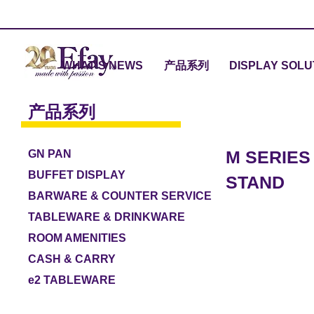
WHAT'S NEWS
产品系列
DISPLAY SOLU
产品系列
M SERIES
GN PAN
BUFFET DISPLAY
STAND
BARWARE & COUNTER SERVICE
TABLEWARE & DRINKWARE
ROOM AMENITIES
CASH & CARRY
e2 TABLEWARE