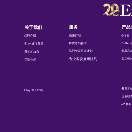
服务
产品
关于我们
品牌介绍
高级订制
GN 盘
餐饮陈列咨询
Buffe
Efay 逸飞背景
陈列专家培训计划
酒具和
我们的核心
专业餐饮展示陈列
客房设
团队介绍
餐具和
Efay 逸飞经历
现金收
e2 餐具