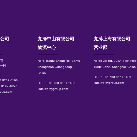
限公司
宽泺中山有限公司
​宽溥上海有限公司
物流中心
营业部
北市
No.6, Banfu Zhong Rd.,Banfu
No.55 Xili Rd. 908A, Pilot Free
路一段
Zhongshan Guangdong,
Trade Zone, Shanghai.
China
China
TEL : +86 760 8651 1186
 2 8262 6166
info@efaygroup.com
TEL : +86 760 8651 1186
2 8192 4057
info@efaygroup.com
roup.com