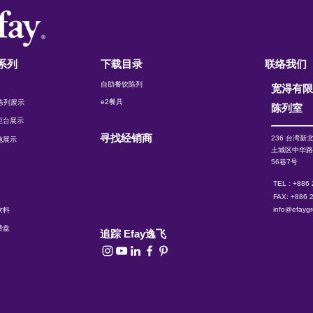
系列
下载目录
联络我们
自助餐饮陈列
宽淂有
e2餐具
t 陈列展示
陈列室
柜台展示
寻找经销商
236 台湾新
施展示
土城区中华
56巷7号
TEL : +886
FAX: +886 
info@efayg
饮料
费盘
追踪 Efay逸飞