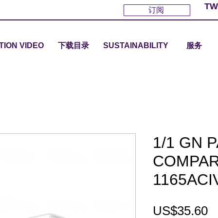
TW
订阅
TION VIDEO
下载目录
SUSTAINABILITY
服务
1/1 GN 
COMPAR
1165ACI
P
US$35.60