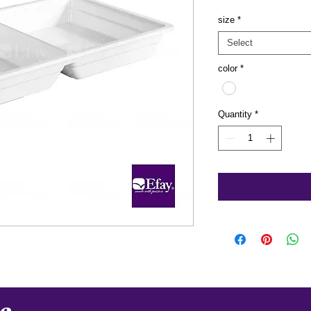
size
*
Select
color
*
Quantity
*