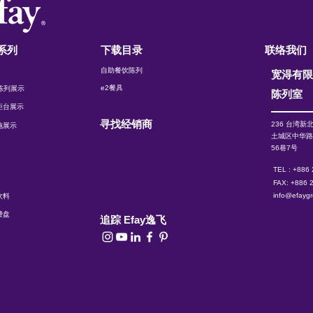
系列
下载目录
联络我们
自助餐饮陈列
宽淂有
e2餐具
t 陈列展示
陈列室
柜台展示
寻找经销商
236 台湾新
施展示
土城区中华
56巷7号
TEL : +886
FAX: +886 
info@efayg
饮料
费盘
追踪 Efay逸飞