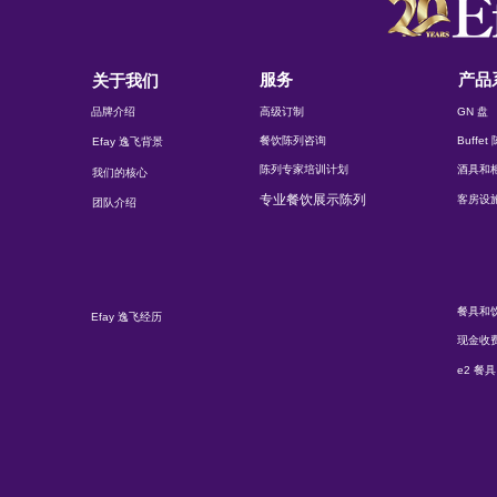
服务
产品
关于我们
品牌介绍
高级订制
GN 盘
餐饮陈列咨询
Buffe
Efay 逸飞背景
陈列专家培训计划
酒具和
我们的核心
专业餐饮展示陈列
客房设
团队介绍
餐具和
Efay 逸飞经历
现金收
e2 餐具