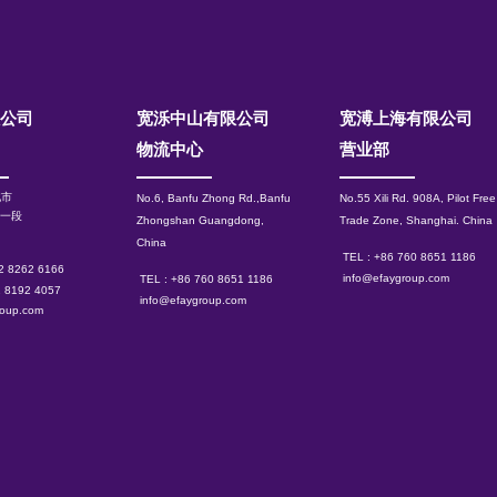
限公司
宽泺中山有限公司
​宽溥上海有限公司
物流中心
营业部
北市
No.6, Banfu Zhong Rd.,Banfu
No.55 Xili Rd. 908A, Pilot Free
路一段
Zhongshan Guangdong,
Trade Zone, Shanghai.
China
China
TEL : +86 760 8651 1186
 2 8262 6166
info@efaygroup.com
TEL : +86 760 8651 1186
2 8192 4057
info@efaygroup.com
roup.com