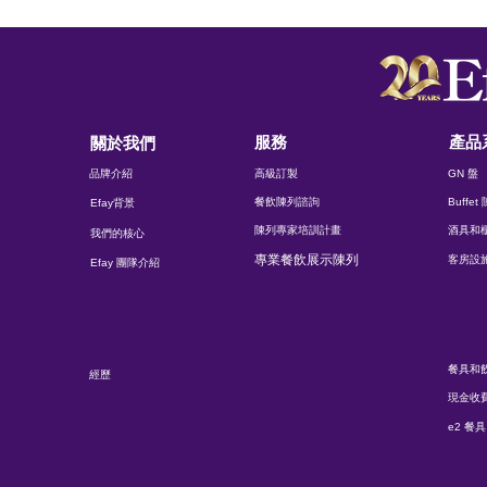
服務
產品
關於我們
品牌介紹
高級訂製
GN 盤
餐飲陳列諮詢
Buffe
Efay背景
陳列專家培訓計畫
酒具和
我們的核心
專業餐飲展示陳列
客房設
Efay 團隊介紹
餐具和
經歷
現金收
e2 餐具