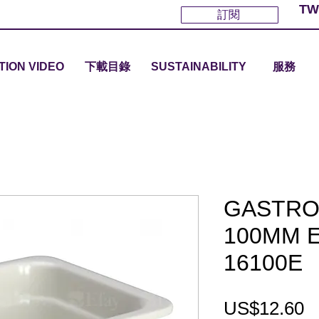
TW
訂閱
TION VIDEO
下載目錄
SUSTAINABILITY
服務
GASTRO
100MM 
16100E
US$12.60