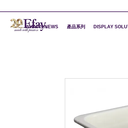
WHAT'S NEWS
產品系列
DISPLAY SOLU