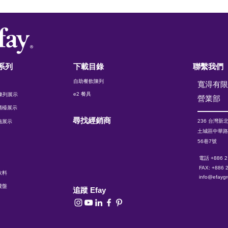
系列
下載目錄
聯繫我們
自助餐飲陳列
寬淂有
e2 餐具
t 陳列展示
​營業部
櫃檯展示
尋找經銷商
236 台灣
新
施展示
土城區中華
56巷7號
電話 +886 2
FAX: +886 
飲料
info@efayg
費盤
追蹤 Efay