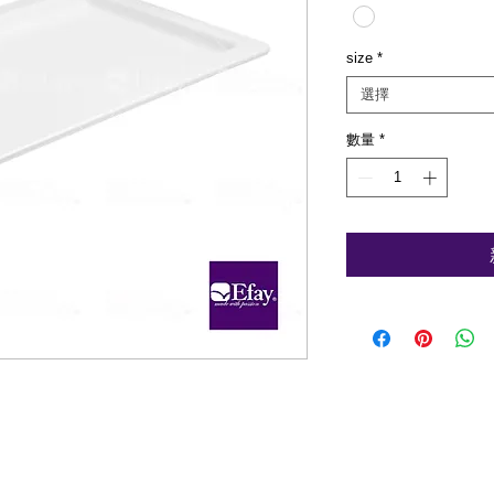
size
*
選擇
數量
*