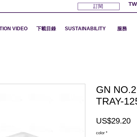
TW
訂閱
TION VIDEO
下載目錄
SUSTAINABILITY
服務
GN NO.2
TRAY-12
US$29.20
color
*