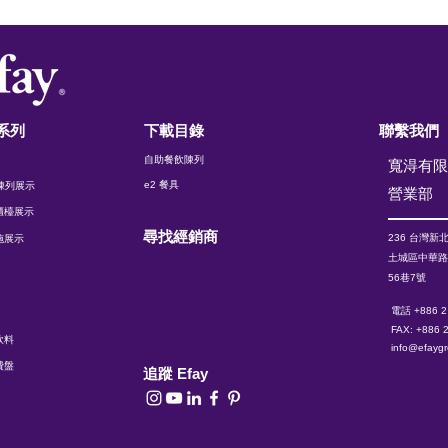
系列
下載目錄
聯繫我們
自助餐飲陳列
寬淂有
e2 餐具
t 陳列展示
​營業部
櫃檯展示
尋找經銷商
236 台灣
新
施展示
土城區中華
56巷7號
電話 +886 2
FAX: +886 
飲料
info@efayg
費盤
追蹤 Efay