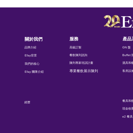
服務
產品
關於我們
品牌介紹
高級訂製
GN 盤
餐飲陳列諮詢
Buffe
Efay背景
陳列專家培訓計畫
酒具和
我們的核心
專業餐飲展示陳列
客房設
Efay 團隊介紹
餐具和
經歷
現金收
e2 餐具