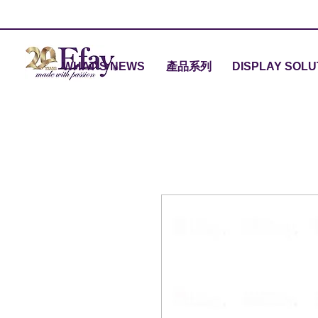
WHAT'S NEWS
產品系列
DISPLAY SOLU