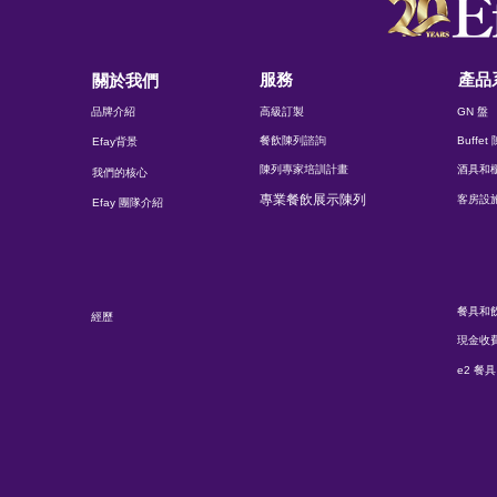
服務
產品
關於我們
品牌介紹
高級訂製
GN 盤
餐飲陳列諮詢
Buffe
Efay背景
陳列專家培訓計畫
酒具和
我們的核心
專業餐飲展示陳列
客房設
Efay 團隊介紹
餐具和
經歷
現金收
e2 餐具