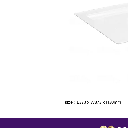
size：L373 x W373 x H30mm