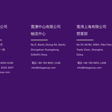
限公司
寬濼中山有限公司
寬溥上海有限公司
物流中心
營業部
北市
No.6, Banfu Zhong Rd.,Banfu
No.55 Xili Rd. 908A, Pilot Free
路一段
Zhongshan Guangdong,
Trade Zone, Shanghai.
528459 China
China
 8262 6166
電話 +86 760 8651 1186
電話 +86 760 8651 1186
2 8192 4057
info@efaygroup.com
info@efaygroup.com
roup.com