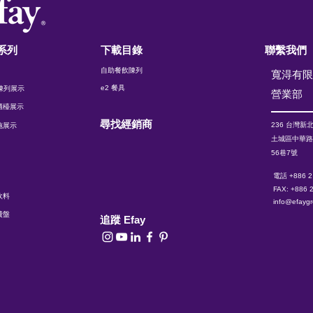
系列
下載目錄
聯繫我們
自助餐飲陳列
寬淂有
e2 餐具
t 陳列展示
​營業部
櫃檯展示
尋找經銷商
236 台灣
新
施展示
土城區中華
56巷7號
電話 +886 2
FAX: +886 
飲料
info@efayg
費盤
追蹤 Efay