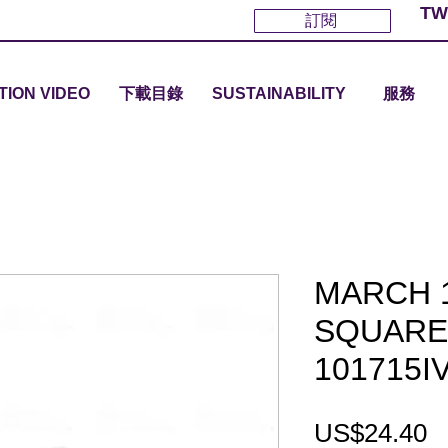
TW
訂閱
TION VIDEO
下載目錄
SUSTAINABILITY
服務
MARCH 14
SQUARE
101715I
US$24.40