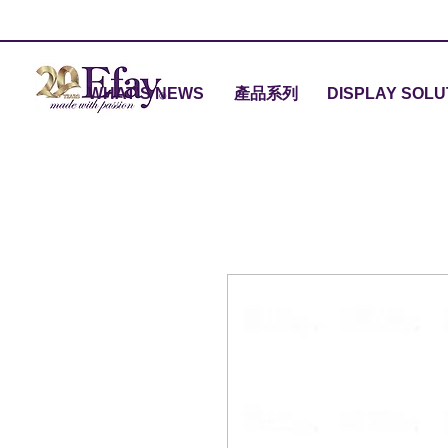
WHAT'S NEWS
產品系列
DISPLAY SOLU