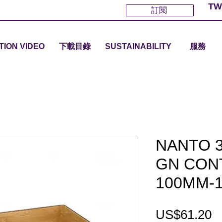
TW
訂閱
TION VIDEO
下載目錄
SUSTAINABILITY
服務
NANTO 3
GN CONT
100MM-1
US$61.20