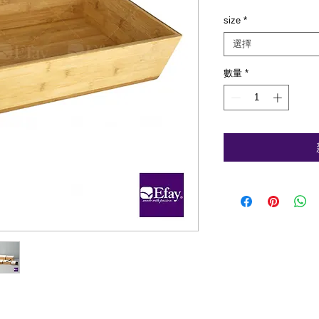
size
*
選擇
數量
*