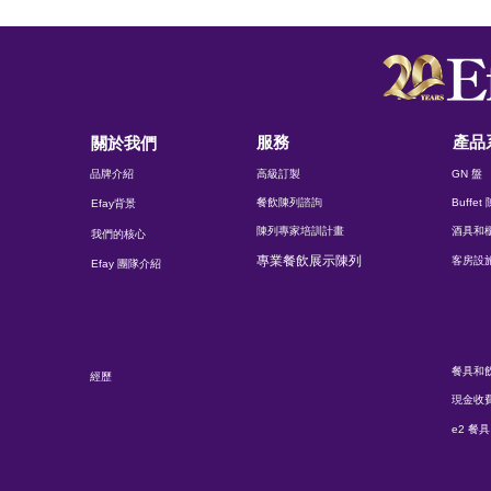
服務
產品
關於我們
品牌介紹
高級訂製
GN 盤
餐飲陳列諮詢
Buffe
Efay背景
陳列專家培訓計畫
酒具和
我們的核心
專業餐飲展示陳列
客房設
Efay 團隊介紹
餐具和
經歷
現金收
e2 餐具