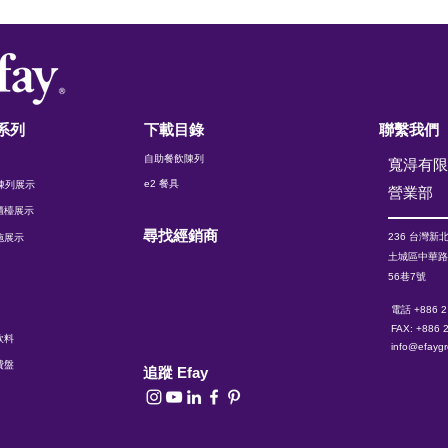
系列
下載目錄
聯繫我們
自助餐飲陳列
寬淂有
e2 餐具
t 陳列展示
​營業部
櫃檯展示
尋找經銷商
236 台灣
新
施展示
土城區中華
56巷7號
電話 +886 2
FAX: +886 
飲料
info@efayg
費盤
追蹤 Efay