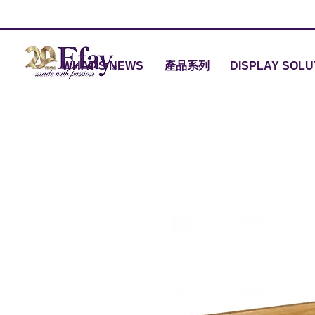
WHAT'S NEWS
產品系列
DISPLAY SOLU