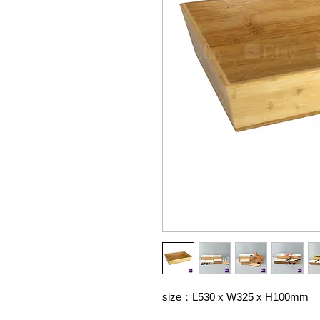
size：L530 x W325 x H100mm