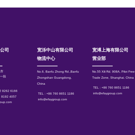
限公司
宽泺中山有限公司
​宽溥上海有限公司
物流中心
营业部
北市
No.6, Banfu Zhong Rd.,Banfu
No.55 Xili Rd. 908A, Pilot Free
路一段
Zhongshan Guangdong,
Trade Zone, Shanghai.
China
China
TEL : +86 760 8651 1186
 2 8262 6166
info@efaygroup.com
TEL : +86 760 8651 1186
2 8192 4057
info@efaygroup.com
roup.com