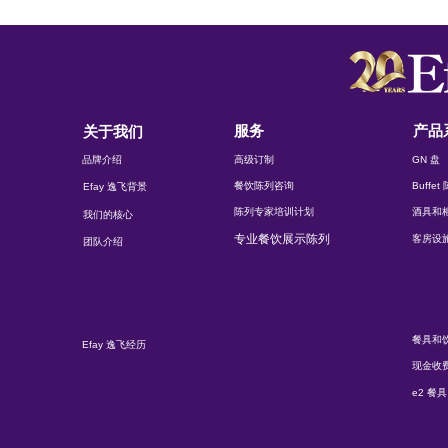
服务
产品
关于我们
品牌介绍
高级订制
GN 盘
餐饮陈列咨询
Buffe
Efay 逸飞背景
陈列专家培训计划
酒具和
我们的核心
专业餐饮展示陈列
客房设
团队介绍
餐具和
Efay 逸飞经历
现金收
e2 餐具