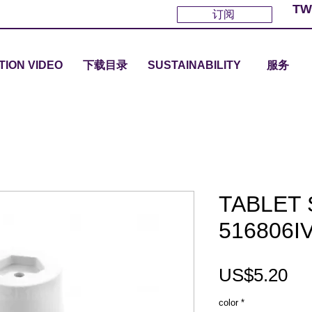
TW
订阅
TION VIDEO
下载目录
SUSTAINABILITY
服务
TABLET 
516806I
Pri
US$5.20
color
*