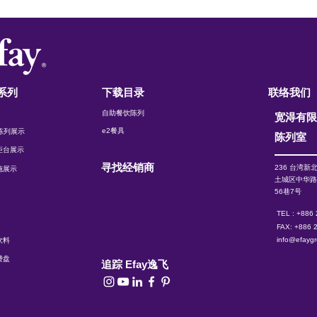
系列
下载目录
联络我们
自助餐饮陈列
宽淂有
e2餐具
t 陈列展示
陈列室
柜台展示
寻找经销商
236 台湾新
施展示
土城区中华
56巷7号
TEL : +886
FAX: +886 
info@efayg
饮料
费盘
追踪 Efay逸飞