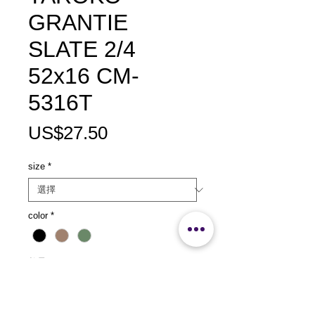
GRANTIE
SLATE 2/4
52x16 CM-
5316T
價
US$27.50
格
size
*
color
*
數量
*